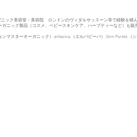
オーガニック美容室・美容院 ロンドンのヴィダルサッスーン等で経験を
ーガニック製品（コスメ、ベビースキンケア、ハーブティーなど）も販
s,（ジョンマスターオーガニック）,erbaviva,（エルバビーバ）,Sinn Purete,
院#オーガニックショップ#オーガニックベビースキンケア#オーガニックコ
ニックサロン#オーガニック美容室