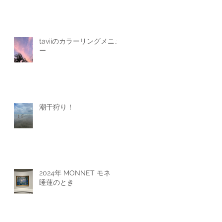
お
taviiのカラーリングメニュ
ー
潮干狩り！
ハ
し
い
2024年 MONNET モネ
睡蓮のとき