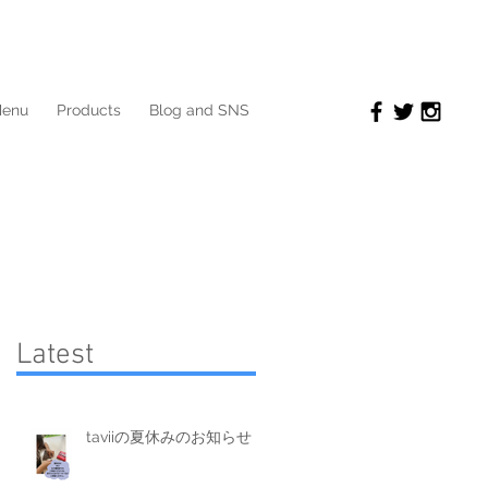
enu
Products
Blog and SNS
​Latest
で
taviiの夏休みのお知らせ
タ
実