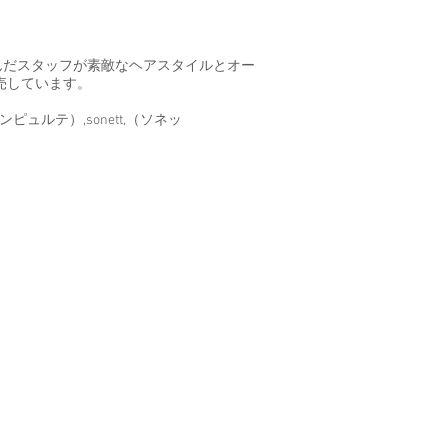
積んだスタッフが素敵なヘアスタイルとオー
売しています。
（シンピュルテ）,sonett,（ソネッ
スメ#オーガニックハーブティー#オーガ