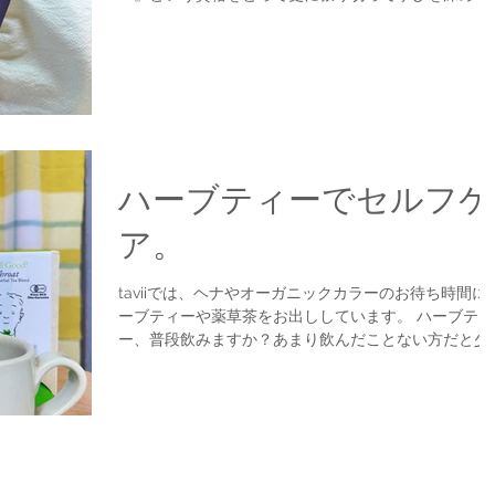
践しています。 ハーブの手仕事といえば私は、収穫し
たハーブや野草をウォッカなどのアルコール度数高い
酒や無水エタノールにつ...
ハーブティーでセルフケ
ア。
taviiでは、ヘナやオーガニックカラーのお待ち時間に
ーブティーや薬草茶をお出ししています。 ハーブティ
ー、普段飲みますか？あまり飲んだことない方だと少
青臭いような『ちょっと苦手かも・・・』と思う方も
るのではないでしょうか。...