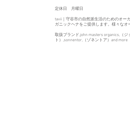
定休日 月曜日
tavii｜守谷市の自然派生活のための
ガニックヘナをご提供します。様々なオ
取扱ブランド,john masters organic
ト）,sonnentor,（ゾネントア）and more
#茨城県#守谷市#取手市#美容室#美容
ニック洗剤#オーガニックチョコ#オーガ