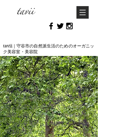
tavii｜守谷市の自然派生活のためのオーガニッ
ク美容室・美容院
ABOUT tavii
私たちは『旅』することが好きで
す。この場所で旅するようにたく
さんの方と出会いたくさんの事を
吸収したい。そして、taviiからト
レンドを発信していけたらと思っ
ております。ヘアースタイルを変