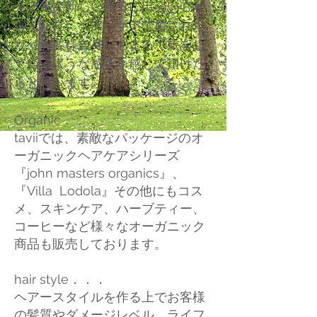
える事で新しい自分に出会い心が
弾んだり、ヘアーケアで癒された
り、お客様自身にもまるで旅をし
ているような感覚を感じて頂けた
らと思います。
​​Organic．．．
taviiでは、素敵なパッケージのオ
ーガニックヘアケアシリーズ
『john masters organics』、
『Villa Lodola』その他にもコス
メ、スキンケア、ハーブティー、
コーヒーなど様々なオーガニック
商品も販売しております。
hair style．．．
ヘアースタイルを作る上でお客様
の髪質やダメージレベル、ライフ