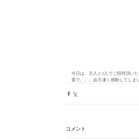
今日は、主人と2人でご招待頂いた
置で。。。迫力凄く感動してしまい
コメント