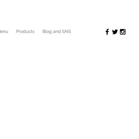
enu
Products
Blog and SNS