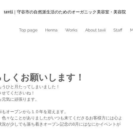
tavii｜守谷市の自然派生活のためのオーガニック美容室・美容院
Top page
Henna
Works
About tavii
Staff
M
ろしくお願いします！
もうひと月たってしまいました！
させてくださいね！
ら元気に頑張ります。
viiもオープンから１０年を迎えます。
、色々なことがありましたがいつも来てくださるお客様方には心よ
状況が少しでも落ち着きオープン記念の8月にはなにかイベントが
。