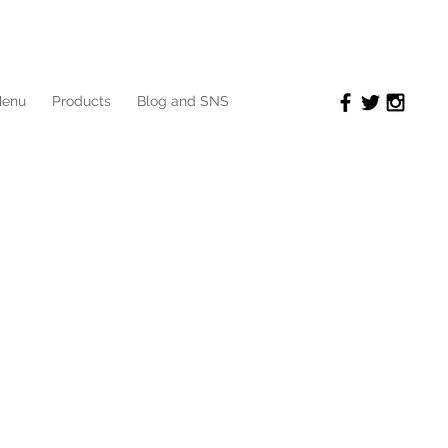
enu
Products
Blog and SNS