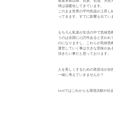
産業革命以降、石炭、石油、天然
球は温暖化してきています。
このまま世界の平均気温が上昇し
ってきます。すでに影響も出てい
もちろん私達が生活の中で気候危
うのは全国に23万件あると言わ
のになりますし、これらが気候危
運営していく事は大きな意味があ
頂きたい事だと思っております。
人を美しくするための美容法が自
一緒に考えていきませんか？
taviiではこれからも環境活動