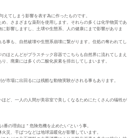
に与えてしまう影響を表す為に作ったものです。
ため、さまざまな薬剤を使用します。それらの多くは化学物質であ
物に影響しますし、土壌や生態系、人の健康にまで影響がありま
れる事も、自然破壊や生態系崩壊に繋がります。住処の奪われてし
ジのほとんどがプラスチック容器でこちらも自然界に流れてしまえ
あり、廃棄には多くの二酸化炭素を排出してしまいます。
剤が市場に出回るには残酷な動物実験がされる事もあります。
いほど、一人の人間が美容室で美しくなるためにたくさんの犠牲が
1番の理由は＂危険危機を止めたい"という事。
林火災、干ばつなどは地球温暖化が影響しています。