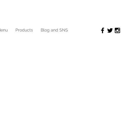
enu
Products
Blog and SNS