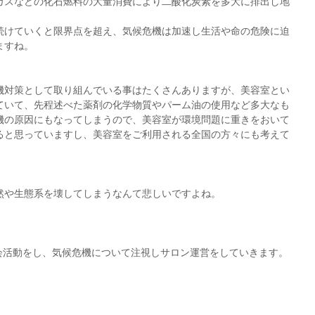
ガスなどの化石燃料の大量消費により二酸化炭素を多大に排出し地
続けていくと限界点を超え、気候危機は加速し生活や命の危険に迫
ますね。
機対策として取り組んでいる事はたくさんありますが、美容室とい
れていて、先程述べた薬剤の化学物質やパーム油の使用など多大なも
機の原因にもなってしまうので、美容室が環境問題に重きをおいて
ると思っていますし、美容室をご利用される全国の方々にも考えて
然や生態系を壊してしまうなんて悲しいですよね。
や社会活動をし、気候危機について注視しサロン運営をしていきます。